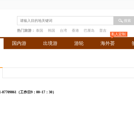
搜索
热门旅游：
泰国
韩国
台湾
香港
巴厘岛
普吉
私人定制
国内游
出境游
游轮
海外荟
-87709861（工作日9：00~17：30）