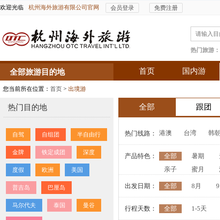
欢迎光临
杭州海外旅游有限公司官网
会员登录
免费注册
热门旅游：
首页
国内游
全部旅游目的地
您当前所在位置：
首页
>
出境游
全部
跟团
热门目的地
港澳
台湾
韩
热门线路：
自驾
自组团
半自由行
金牌
铁定成团
深度
产品特色：
全部
暑期
亲子
蜜月
度假
欧洲
美国
高端
出发日期：
全部
8月
普吉岛
巴厘岛
马尔代夫
泰国
曼谷
行程天数：
全部
1-5天