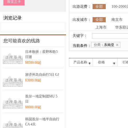
斯里兰卡
出游花费：
全部
100-200
浏览记录
出发城市：
全部
南京市
上海市
华东联
台州市
丽水市
关键字：
您可能喜欢的线路
分类：
东南亚
当前条件：
日本散拼：星野和歌5
日游
产品名称
价格
行
¥8599.00
起
游济州岛自由行5日 GJ
¥3999.00
起
首尔一地定制团MU 5
日
¥8000.00
起
韩国首尔一地半自由行
CA 4天